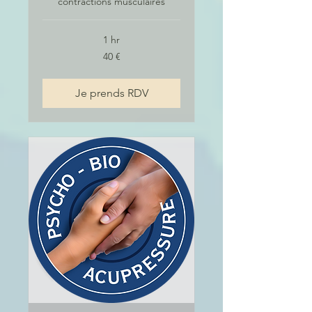
contractions musculaires
1 hr
40
40 €
euros
Je prends RDV