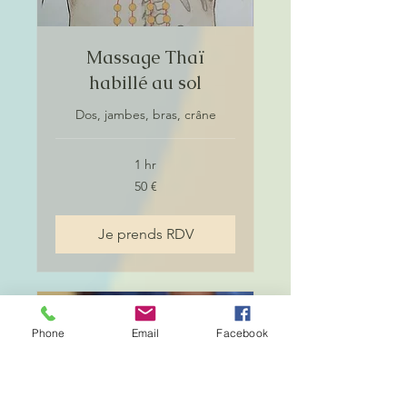
Massage Thaï
habillé au sol
Dos, jambes, bras, crâne
1 hr
50
50 €
euros
Je prends RDV
Phone
Email
Facebook