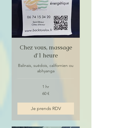
Chez vous, massage
d'1 heure
Balinais, suédois, californien ou
abhyanga
1 hr
60
60 €
euros
Je prends RDV