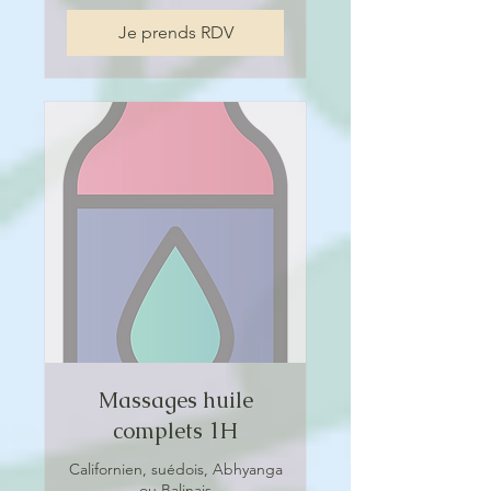
Je prends RDV
Massages huile
complets 1H
Californien, suédois, Abhyanga
ou Balinais