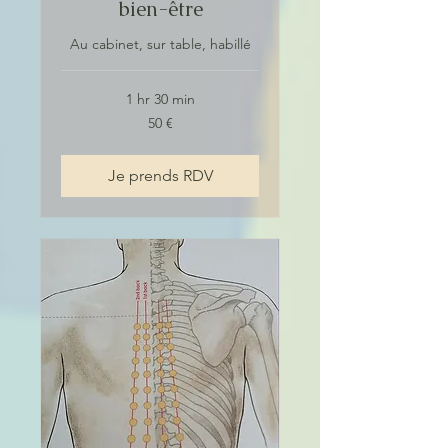
bien-être
Au cabinet, sur table, habillé
1 hr 30 min
50
50 €
euros
Je prends RDV