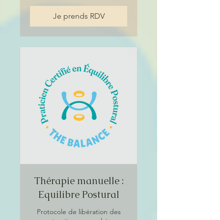
Je prends RDV
Thérapie manuelle :
Equilibre Postural
Protocole de libération des