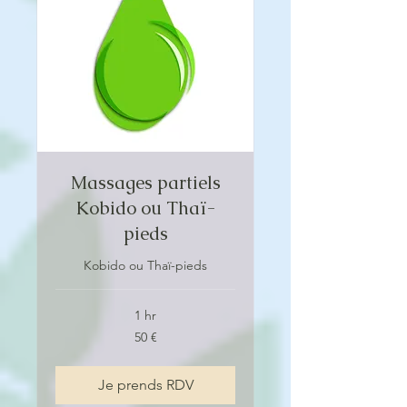
Massages partiels
Kobido ou Thaï-
pieds
Kobido ou Thaï-pieds
1 hr
50
50 €
euros
Je prends RDV