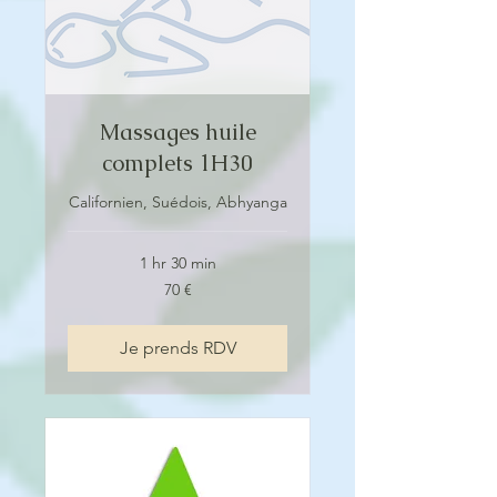
Massages huile
complets 1H30
Californien, Suédois, Abhyanga
1 hr 30 min
70
70 €
euros
Je prends RDV