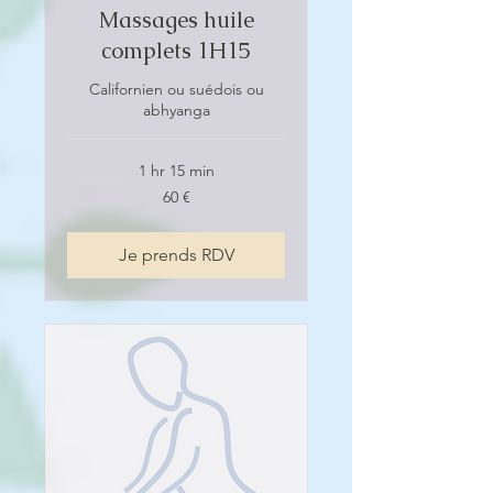
Massages huile
complets 1H15
Californien ou suédois ou
abhyanga
1 hr 15 min
60
60 €
euros
Je prends RDV