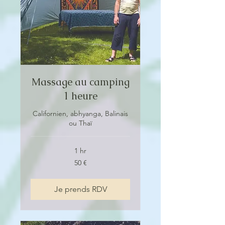
Massage au camping
1 heure
Californien, abhyanga, Balinais
ou Thaï
1 hr
50
50 €
euros
Je prends RDV