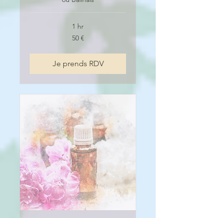
1 hr
50
50 €
euros
Je prends RDV