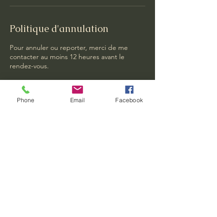
Politique d'annulation
Pour annuler ou reporter, merci de me
contacter au moins 12 heures avant le
rendez-vous.
Phone
Email
Facebook
Coordonnées
0674153420
relaxbackto@gmail.com
30 Rue Pinot Duclos, 22000 Saint-Brieuc,
France