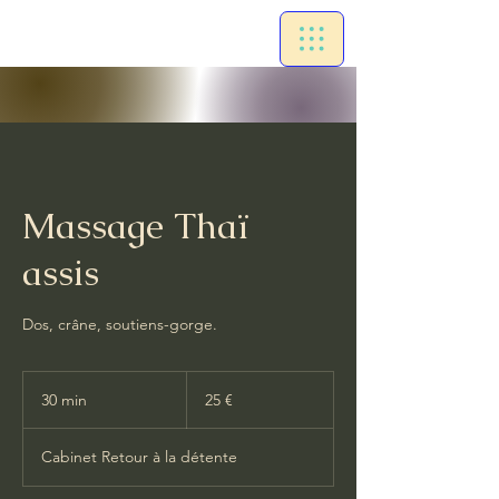
Massage Thaï
assis
Dos, crâne, soutiens-gorge.
25
euros
30 min
3
25 €
0
m
Cabinet Retour à la détente
i
n