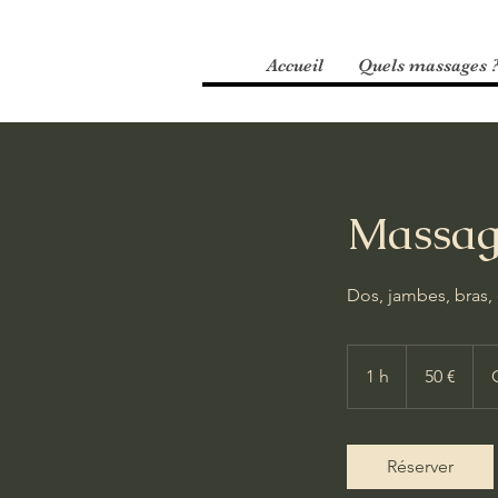
Accueil
Quels massages 
Massage
Dos, jambes, bras,
50
euros
1 h
1
50 €
Réserver