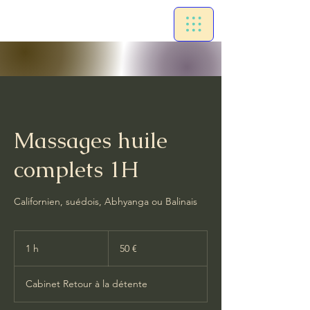
Massages huile
complets 1H
Californien, suédois, Abhyanga ou Balinais
50
euros
1 h
1
50 €
Cabinet Retour à la détente