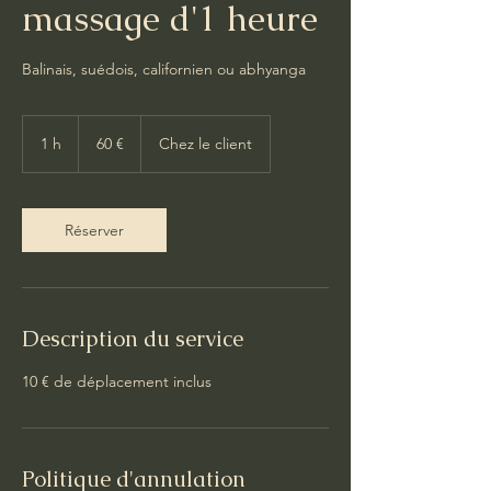
massage d'1 heure
Balinais, suédois, californien ou abhyanga
60
euros
1 h
1
60 €
Chez le client
Réserver
Description du service
10 € de déplacement inclus
Politique d'annulation