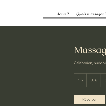
Accueil
Quels massages 
Massag
Californien, suédo
50
euros
1 h
1
50 €
Réserver