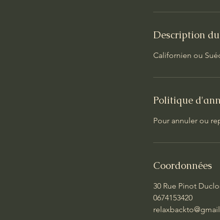
n
Description du
Californien ou Su
Politique d'an
Pour annuler ou re
Coordonnées
30 Rue Pinot Duclos
0674153420
relaxbackto@gmai